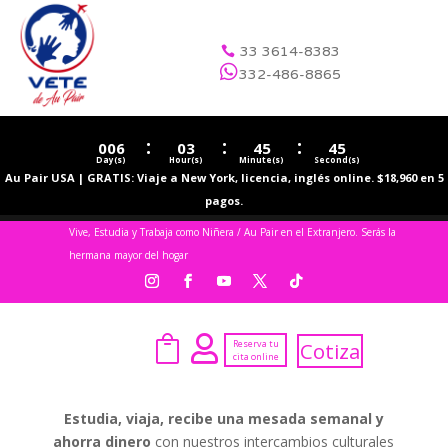
33 3614-8383


332-486-8865
:
:
:
006
03
45
44
Day(s)
Hour(s)
Minute(s)
Second(s)
Au Pair USA | GRATIS: Viaje a New York, licencia, inglés online. $18,960 en 5
pagos.
Vive, Estudia y Trabaja como Niñera / Au Pair en el Extranjero. Serás la
hermana mayor del hogar


Reserva tu
Cotiza
cita online
Estudia, viaja, recibe una mesada semanal y
ahorra dinero
con nuestros intercambios culturales