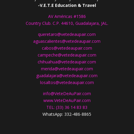
-V.E.T.E Education & Travel
AV Américas #1586
Country Club. C.P. 44610, Guadalajara, JAL.
queretaro@vetedeaupair.com
aguascalientes@vetedeaupair.com
cabos@vetedeaupair.com
campeche@vetedeaupair.com
chihuahua@vetedeaupair.com
merida@vetedeaupair.com
guadalajara@vetedeaupair.com
losaltos@vetedeaupair.com
info@VeteDeAuPair.com
www.
VeteDeAuPair.com
TEL: (33) 36 14 83 83
WhatsApp: 332-486-8865