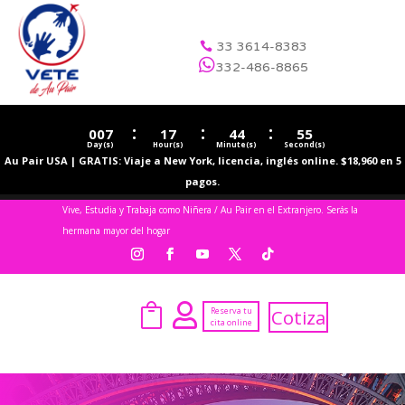
33 3614-8383


332-486-8865
:
:
:
007
17
44
55
Day(s)
Hour(s)
Minute(s)
Second(s)
Au Pair USA | GRATIS: Viaje a New York, licencia, inglés online. $18,960 en 5
pagos.
Vive, Estudia y Trabaja como Niñera / Au Pair en el Extranjero. Serás la
hermana mayor del hogar


Reserva tu
Cotiza
cita online