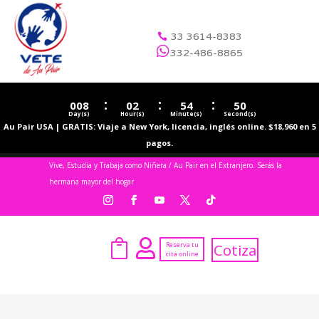
33 3614-8383


332-486-8865
:
:
:
008
02
54
50
Day(s)
Hour(s)
Minute(s)
Second(s)
Au Pair USA | GRATIS: Viaje a New York, licencia, inglés online. $18,960 en 5
pagos.
Vive, Estudia y Trabaja como Niñera / Au Pair en el Extranjero. Serás la
hermana mayor del hogar


Reserva tu
Cotiza
cita online