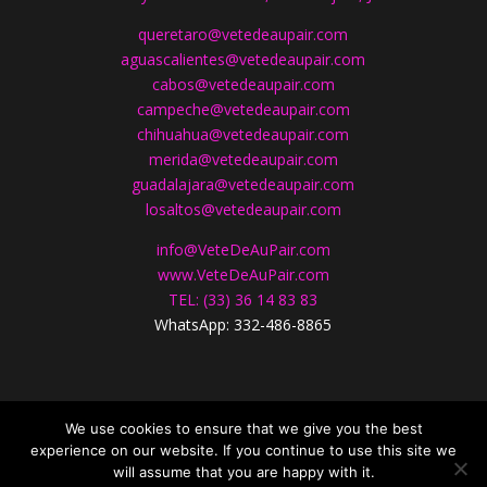
queretaro@vetedeaupair.com
aguascalientes@vetedeaupair.com
cabos@vetedeaupair.com
campeche@vetedeaupair.com
chihuahua@vetedeaupair.com
merida@vetedeaupair.com
guadalajara@vetedeaupair.com
losaltos@vetedeaupair.com
info@VeteDeAuPair.com
www.
VeteDeAuPair.com
TEL: (33) 36 14 83 83
WhatsApp: 332-486-8865
CONTÁCTANOS
We use cookies to ensure that we give you the best
experience on our website. If you continue to use this site we
will assume that you are happy with it.