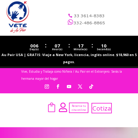
33 3614-8383


332-486-8865
:
:
:
006
07
17
09
Day(s)
Hour(s)
Minute(s)
Second(s)
Au Pair USA | GRATIS: Viaje a New York, licencia, inglés online. $18,960 en 5
pagos.
Vive, Estudia y Trabaja como Niñera / Au Pair en el Extranjero. Serás la
hermana mayor del hogar


Reserva tu
Cotiza
cita online