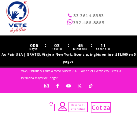
33 3614-8383


332-486-8865
:
:
:
006
03
45
11
Day(s)
Hour(s)
Minute(s)
Second(s)
Au Pair USA | GRATIS: Viaje a New York, licencia, inglés online. $18,960 en 5
pagos.
Vive, Estudia y Trabaja como Niñera / Au Pair en el Extranjero. Serás la
hermana mayor del hogar


Reserva tu
Cotiza
cita online