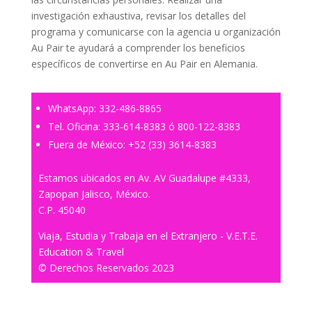
investigación exhaustiva, revisar los detalles del
programa y comunicarse con la agencia u organización
Au Pair te ayudará a comprender los beneficios
específicos de convertirse en Au Pair en Alemania.
WhatsApp:
332-486-8865
Tel. Oficina:
333-614-8383
ó
800-122-8383
Fuera de México:
+52 (33) 3614-8383
Estamos ubicados en Av. AV Guadalupe #4333,
Zapopan Jalisco, México.
C.P. 45040
Viaja, Estudia y Trabaja en el Extranjero - V.E.T.E.
Education & Travel
© Derechos Reservados 2023