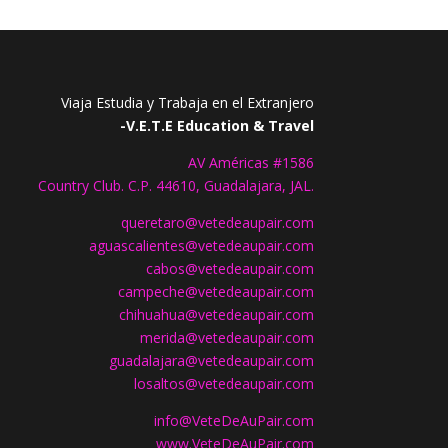
Viaja Estudia y Trabaja en el Extranjero
-V.E.T.E Education & Travel
AV Américas #1586
Country Club. C.P. 44610, Guadalajara, JAL.
queretaro@vetedeaupair.com
aguascalientes@vetedeaupair.com
cabos@vetedeaupair.com
campeche@vetedeaupair.com
chihuahua@vetedeaupair.com
merida@vetedeaupair.com
guadalajara@vetedeaupair.com
losaltos@vetedeaupair.com
info@VeteDeAuPair.com
www.
VeteDeAuPair.com