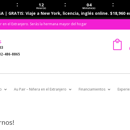
:
:
:
12
04
Hour(s)
Minute(s)
A | GRATIS: Viaje a New York, licencia, inglés online. $18,960 
ir en el Extranjero. Serás la hermana mayor del hogar
s

83
32-486-8865
o
Au Pair – Niñera en el Extranjero
Financiamientos
Experie
rnos!