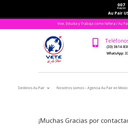
007
Day(s)
Au Pair US
Vive, Estudia y Trabaja como Niñera / Au Pa
Teléfono

(33) 3614-83
WhatsApp:
3
Destinos Au Pair
Nosotros somos – Agencia Au Pair en Mexic
¡Muchas Gracias por contacta