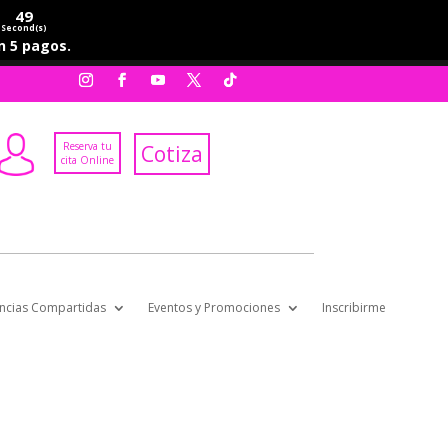
49
Second(s)
en 5 pagos.
Reserva tu
Cotiza
cita Online
ncias Compartidas
Eventos y Promociones
Inscribirme