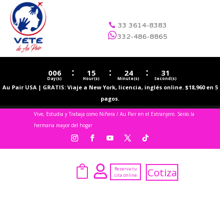
33 3614-8383


332-486-8865
:
:
:
006
15
24
30
Day(s)
Hour(s)
Minute(s)
Second(s)
Au Pair USA | GRATIS: Viaje a New York, licencia, inglés online. $18,960 en 5
pagos.
Vive, Estudia y Trabaja como Niñera / Au Pair en el Extranjero. Serás la
hermana mayor del hogar


Reserva tu
Cotiza
cita online