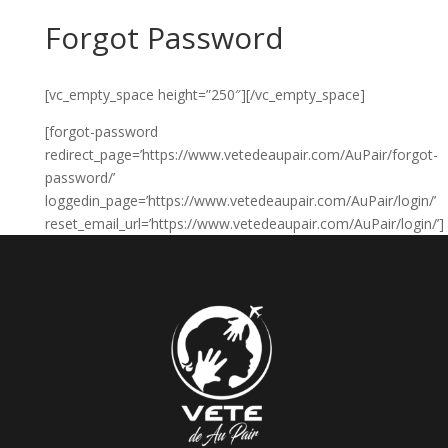
Forgot Password
[vc_empty_space height=”250″][/vc_empty_space]
[forgot-password
redirect_page=’https://www.vetedeaupair.com/AuPair/forgot-
password/’
loggedin_page=’https://www.vetedeaupair.com/AuPair/login/’
reset_email_url=’https://www.vetedeaupair.com/AuPair/login/’]