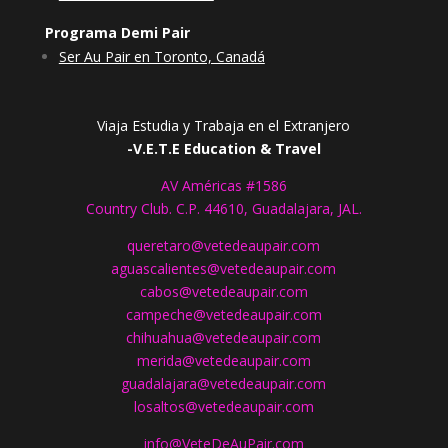
Programa Demi Pair
Ser Au Pair en Toronto, Canadá
Viaja Estudia y Trabaja en el Extranjero
-V.E.T.E Education & Travel
AV Américas #1586
Country Club. C.P. 44610, Guadalajara, JAL.
queretaro@vetedeaupair.com
aguascalientes@vetedeaupair.com
cabos@vetedeaupair.com
campeche@vetedeaupair.com
chihuahua@vetedeaupair.com
merida@vetedeaupair.com
guadalajara@vetedeaupair.com
losaltos@vetedeaupair.com
info@VeteDeAuPair.com