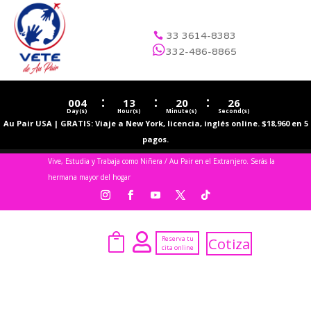
33 3614-8383


332-486-8865
:
:
:
004
13
20
26
Day(s)
Hour(s)
Minute(s)
Second(s)
Au Pair USA | GRATIS: Viaje a New York, licencia, inglés online. $18,960 en 5
pagos.
Vive, Estudia y Trabaja como Niñera / Au Pair en el Extranjero. Serás la
hermana mayor del hogar


Reserva tu
Cotiza
cita online