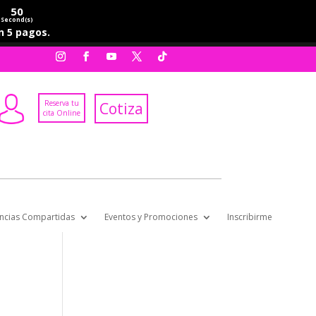
50
Second(s)
en 5 pagos.
Reserva tu
Cotiza
cita Online
ncias Compartidas
Eventos y Promociones
Inscribirme