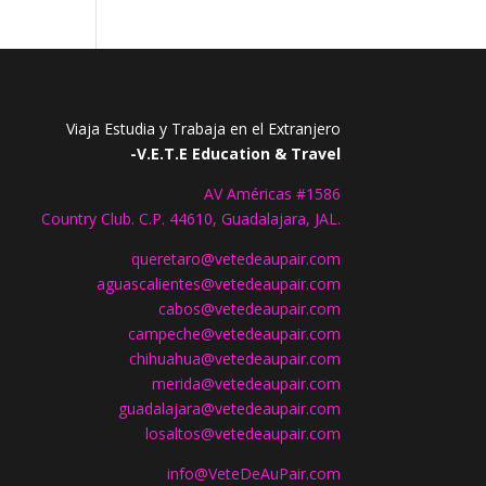
Viaja Estudia y Trabaja en el Extranjero
-V.E.T.E Education & Travel
AV Américas #1586
Country Club. C.P. 44610, Guadalajara, JAL.
queretaro@vetedeaupair.com
aguascalientes@vetedeaupair.com
cabos@vetedeaupair.com
campeche@vetedeaupair.com
chihuahua@vetedeaupair.com
merida@vetedeaupair.com
guadalajara@vetedeaupair.com
losaltos@vetedeaupair.com
info@VeteDeAuPair.com