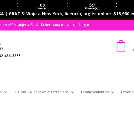
:
:
:
09
59
Hour(s)
Minute(s)
A | GRATIS: Viaje a New York, licencia, inglés online. $18,960 
ir en el Extranjero. Serás la hermana mayor del hogar
s

83
32-486-8865
o
Au Pair – Niñera en el Extranjero
Financiamientos
Experie