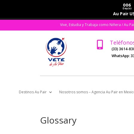
006
Day(s)
Au Pair US
Vive, Estudia y Trabaja como Niñera / Au Pa
Teléfono

(33) 3614-83
WhatsApp:
3
Destinos Au Pair
Nosotros somos – Agencia Au Pair en Mexic
Glossary