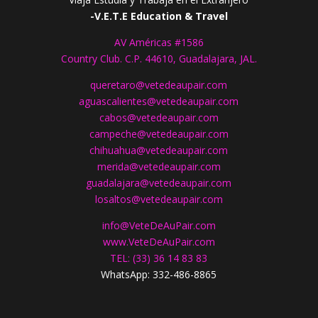
-V.E.T.E Education & Travel
AV Américas #1586
Country Club. C.P. 44610, Guadalajara, JAL.
queretaro@vetedeaupair.com
aguascalientes@vetedeaupair.com
cabos@vetedeaupair.com
campeche@vetedeaupair.com
chihuahua@vetedeaupair.com
merida@vetedeaupair.com
guadalajara@vetedeaupair.com
losaltos@vetedeaupair.com
info@VeteDeAuPair.com
www.
VeteDeAuPair.com
TEL: (33) 36 14 83 83
WhatsApp: 332-486-8865