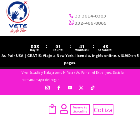
33 3614-8383


332-486-8865
:
:
:
008
01
41
48
Day(s)
Hour(s)
Minute(s)
Second(s)
Au Pair USA | GRATIS: Viaje a New York, licencia, inglés online. $18,960 en 5
pagos.
Vive, Estudia y Trabaja como Niñera / Au Pair en el Extranjero. Serás la
hermana mayor del hogar


Reserva tu
Cotiza
cita online