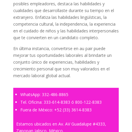
posibles empleadores, destaca las habilidades y
cualidades que desarrollaste durante su tiempo en el
extranjero. Enfatiza las habilidades lingüísticas, la
competencia cultural, la independencia, la experiencia
en el cuidado de niños y las habilidades interpersonales
que te convierten en un candidato completo.
En última instancia, convertirse en au pair puede
mejorar tus oportunidades laborales al brindarte un
conjunto único de experiencias, habilidades y
crecimiento personal que son muy valorados en el
mercado laboral global actual.
WhatsApp:
332-486-8865
Tel. Oficina:
333-614-8383
ó
800-122-8383
Fuera de México:
+52 (33) 3614-8383
Estamos ubicados en Av. AV Guadalupe #4333,
Zapopan Jalisco, México.