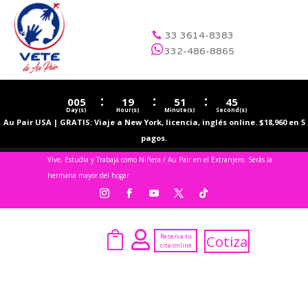
33 3614-8383


332-486-8865
:
:
:
005
19
51
45
Day(s)
Hour(s)
Minute(s)
Second(s)
Au Pair USA | GRATIS: Viaje a New York, licencia, inglés online. $18,960 en 5
pagos.
Vive, Estudia y Trabaja como Niñera / Au Pair en el Extranjero. Serás la
hermana mayor del hogar


Reserva tu
Cotiza
cita online