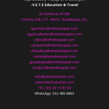
-V.E.T.E Education & Travel
AV Américas #1586
Country Club. C.P. 44610, Guadalajara, JAL.
queretaro@vetedeaupair.com
aguascalientes@vetedeaupair.com
cabos@vetedeaupair.com
campeche@vetedeaupair.com
chihuahua@vetedeaupair.com
merida@vetedeaupair.com
guadalajara@vetedeaupair.com
losaltos@vetedeaupair.com
info@VeteDeAuPair.com
www.
VeteDeAuPair.com
TEL: (33) 36 14 83 83
WhatsApp: 332-486-8865