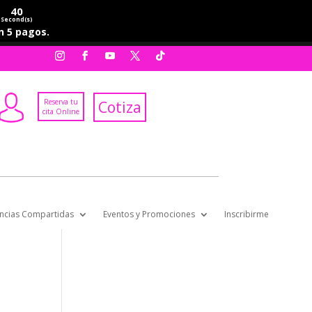
40
Second(s)
en 5 pagos.
Reserva tu
Cotiza
cita Online
ncias Compartidas
Eventos y Promociones
Inscribirme