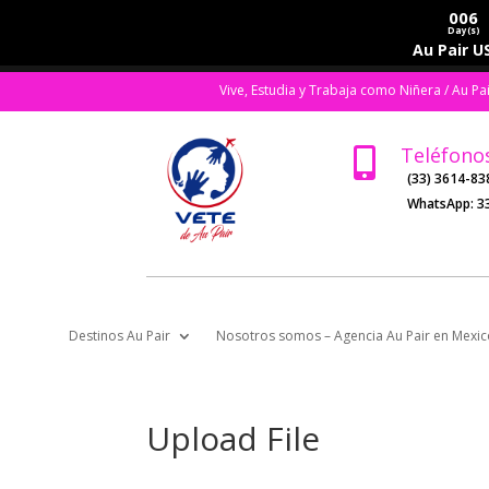
006
Day(s)
Au Pair US
Vive, Estudia y Trabaja como Niñera / Au Pa
Teléfono

(33) 3614-83
WhatsApp:
3
Destinos Au Pair
Nosotros somos – Agencia Au Pair en Mexic
Upload File