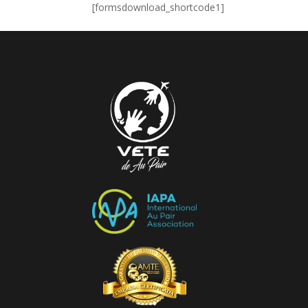
[formsdownload_shortcode1]