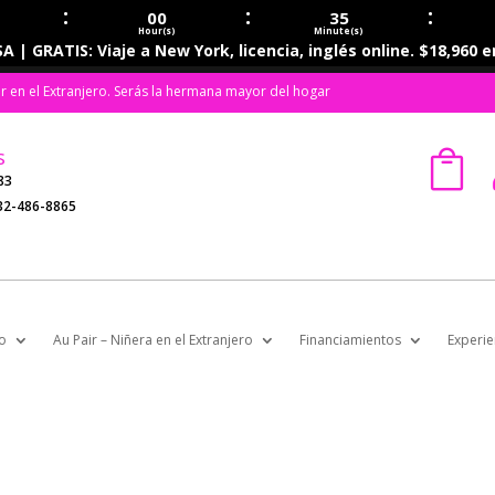
:
:
:
00
35
Hour(s)
Minute(s)
A | GRATIS: Viaje a New York, licencia, inglés online. $18,960 
ir en el Extranjero. Serás la hermana mayor del hogar
s

83
32-486-8865
o
Au Pair – Niñera en el Extranjero
Financiamientos
Experie