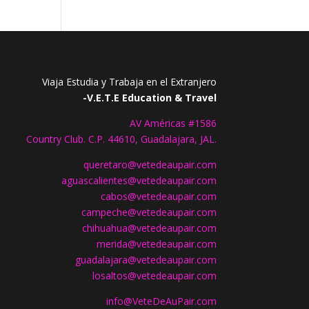
Viaja Estudia y Trabaja en el Extranjero
-V.E.T.E Education & Travel
AV Américas #1586
Country Club. C.P. 44610, Guadalajara, JAL.
queretaro@vetedeaupair.com
aguascalientes@vetedeaupair.com
cabos@vetedeaupair.com
campeche@vetedeaupair.com
chihuahua@vetedeaupair.com
merida@vetedeaupair.com
guadalajara@vetedeaupair.com
losaltos@vetedeaupair.com
info@VeteDeAuPair.com