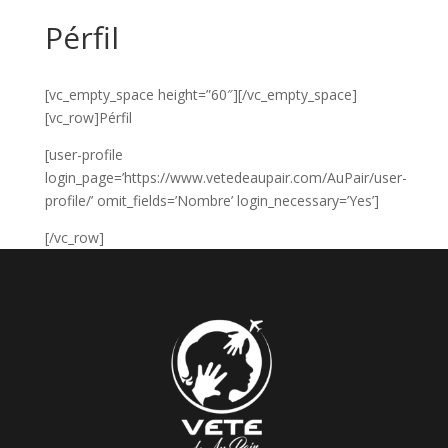
Pérfil
[vc_empty_space height=”60″][/vc_empty_space]
[vc_row]Pérfil
[user-profile
login_page=’https://www.vetedeaupair.com/AuPair/user-
profile/’ omit_fields=’Nombre’ login_necessary=’Yes’]
[/vc_row]