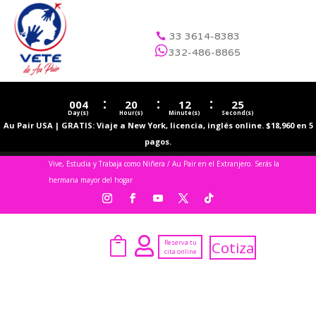
33 3614-8383


332-486-8865
:
:
:
004
20
12
25
Day(s)
Hour(s)
Minute(s)
Second(s)
Au Pair USA | GRATIS: Viaje a New York, licencia, inglés online. $18,960 en 5
pagos.
Vive, Estudia y Trabaja como Niñera / Au Pair en el Extranjero. Serás la
hermana mayor del hogar


Reserva tu
Cotiza
cita online