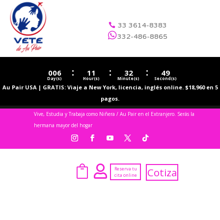
33 3614-8383


332-486-8865
:
:
:
006
11
32
49
Day(s)
Hour(s)
Minute(s)
Second(s)
Au Pair USA | GRATIS: Viaje a New York, licencia, inglés online. $18,960 en 5
pagos.
Vive, Estudia y Trabaja como Niñera / Au Pair en el Extranjero. Serás la
hermana mayor del hogar


Reserva tu
Cotiza
cita online