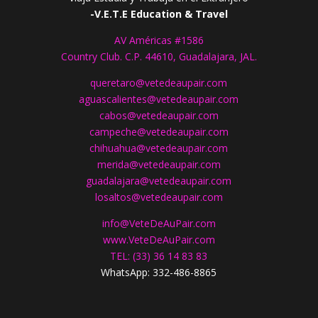
-V.E.T.E Education & Travel
AV Américas #1586
Country Club. C.P. 44610, Guadalajara, JAL.
queretaro@vetedeaupair.com
aguascalientes@vetedeaupair.com
cabos@vetedeaupair.com
campeche@vetedeaupair.com
chihuahua@vetedeaupair.com
merida@vetedeaupair.com
guadalajara@vetedeaupair.com
losaltos@vetedeaupair.com
info@VeteDeAuPair.com
www.
VeteDeAuPair.com
TEL: (33) 36 14 83 83
WhatsApp: 332-486-8865