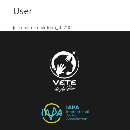
User
[ultimatemember form_id=710]