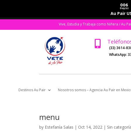
006
Day(s)
Au Pair US
Vive, Estudia y Trabaja como Niñera / Au Pa
Teléfono

(33) 3614-83
WhatsApp:
3
Destinos Au Pair
Nosotros somos – Agencia Au Pair en Mexic
menu
by
Estefanía Salas
|
Oct 14, 2022
|
Sin categorí