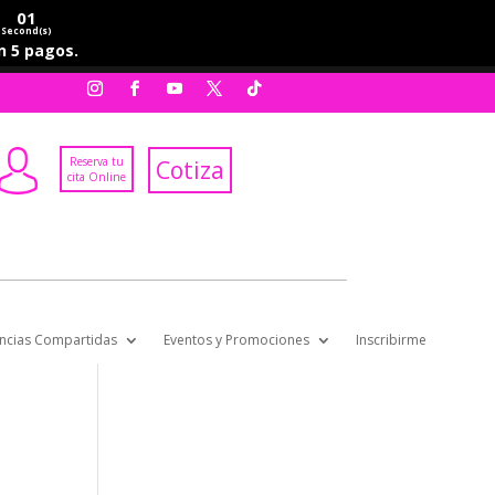
01
Second(s)
en 5 pagos.
Reserva tu
Cotiza
cita Online
ncias Compartidas
Eventos y Promociones
Inscribirme