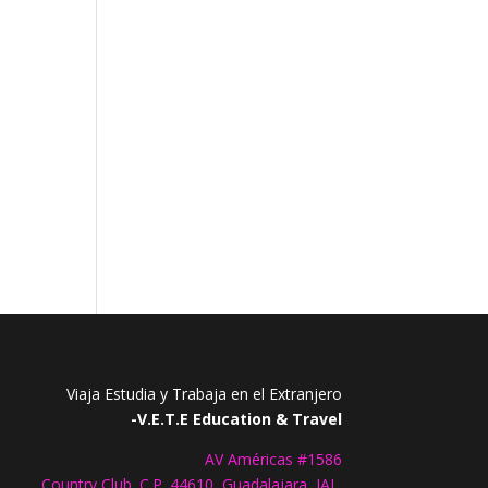
Viaja Estudia y Trabaja en el Extranjero
-V.E.T.E Education & Travel
AV Américas #1586
Country Club. C.P. 44610, Guadalajara, JAL.