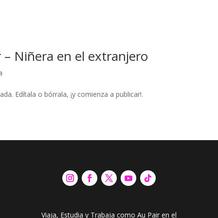
 – Niñera en el extranjero
a
da. Edítala o bórrala, ¡y comienza a publicar!.
Viaja, Estudia y Trabaja como Au Pair en el