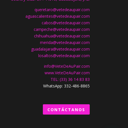
queretaro@vetedeaupair.com
aguascalientes@vetedeaupair.com
cabos@vetedeaupair.com
campeche@vetedeaupair.com
chihuahua@vetedeaupair.com
merida@vetedeaupair.com
guadalajara@vetedeaupair.com
losaltos@vetedeaupair.com
info@VeteDeAuPair.com
www.
VeteDeAuPair.com
TEL: (33) 36 14 83 83
WhatsApp: 332-486-8865
CONTÁCTANOS