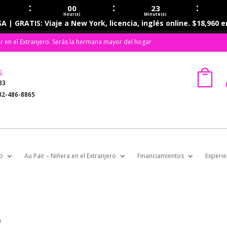
:
:
:
00
23
Hour(s)
Minute(s)
A | GRATIS: Viaje a New York, licencia, inglés online. $18,960 
ir en el Extranjero. Serás la hermana mayor del hogar
s

83
32-486-8865
o
Au Pair – Niñera en el Extranjero
Financiamientos
Experie
a