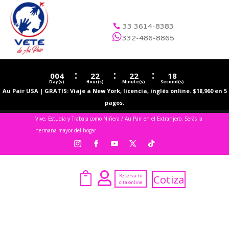
33 3614-8383


332-486-8865
:
:
:
004
22
22
17
Day(s)
Hour(s)
Minute(s)
Second(s)
Au Pair USA | GRATIS: Viaje a New York, licencia, inglés online. $18,960 en 5
pagos.
Vive, Estudia y Trabaja como Niñera / Au Pair en el Extranjero. Serás la
hermana mayor del hogar


Reserva tu
Cotiza
cita online