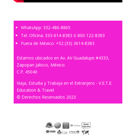
WhatsApp:
332-486-8865
Tel. Oficina:
333-614-8383
ó
800-122-8383
Fuera de México:
+52 (33) 3614-8383
Estamos ubicados en Av. AV Guadalupe #4333,
Zapopan Jalisco, México.
C.P. 45040
Viaja, Estudia y Trabaja en el Extranjero - V.E.T.E.
Education & Travel
© Derechos Reservados 2023