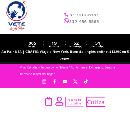
33 3614-8383


332-486-8865
:
:
:
005
19
52
51
Day(s)
Hour(s)
Minute(s)
Second(s)
Au Pair USA | GRATIS: Viaje a New York, licencia, inglés online. $18,960 en 5
pagos.
Vive, Estudia y Trabaja como Niñera / Au Pair en el Extranjero. Serás la
hermana mayor del hogar


Reserva tu
Cotiza
cita online