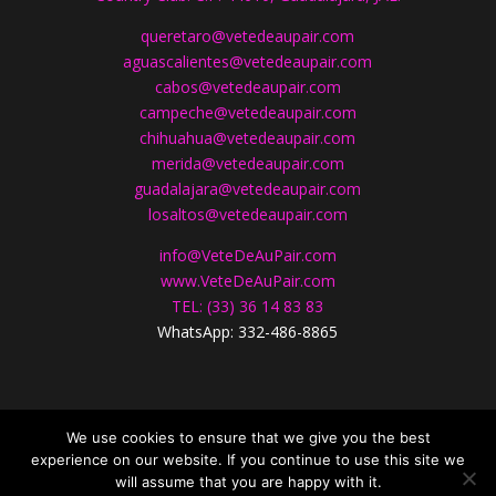
queretaro@vetedeaupair.com
aguascalientes@vetedeaupair.com
cabos@vetedeaupair.com
campeche@vetedeaupair.com
chihuahua@vetedeaupair.com
merida@vetedeaupair.com
guadalajara@vetedeaupair.com
losaltos@vetedeaupair.com
info@VeteDeAuPair.com
www.
VeteDeAuPair.com
TEL: (33) 36 14 83 83
WhatsApp: 332-486-8865
CONTÁCTANOS
We use cookies to ensure that we give you the best
experience on our website. If you continue to use this site we
will assume that you are happy with it.