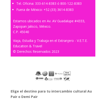
Tel. Oficina:
333-614-8383
ó
800-122-8383
Fuera de México:
+52 (33) 3614-8383
Estamos ubicados en Av. AV Guadalupe #4333,
Zapopan Jalisco, México.
C.P. 45040
Viaja, Estudia y Trabaja en el Extranjero - V.E.T.E.
Education & Travel
© Derechos Reservados 2023
Elige el destino para tu intercambio cultural Au
Pair o Demi Pair