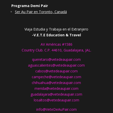
Programa Demi Pair
Ser Au Pair en Toronto, Canadá
Viaja Estudia y Trabaja en el Extranjero
-V.E.T.E Education & Travel
AV Américas #1586
Country Club. C.P. 44610, Guadalajara, JAL.
queretaro@vetedeaupair.com
aguascalientes@vetedeaupair.com
cabos@vetedeaupair.com
campeche@vetedeaupair.com
chihuahua@vetedeaupair.com
merida@vetedeaupair.com
guadalajara@vetedeaupair.com
losaltos@vetedeaupair.com
info@VeteDeAuPair.com