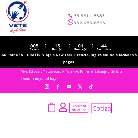
33 3614-8383


332-486-8865
:
:
:
005
15
01
43
Day(s)
Hour(s)
Minute(s)
Second(s)
Au Pair USA | GRATIS: Viaje a New York, licencia, inglés online. $18,960 en 5
pagos.
Vive, Estudia y Trabaja como Niñera / Au Pair en el Extranjero. Serás la
hermana mayor del hogar


Reserva tu
Cotiza
cita online