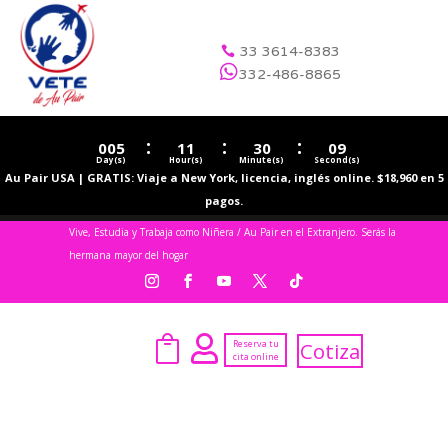
33 3614-8383


332-486-8865
:
:
:
005
11
30
08
Day(s)
Hour(s)
Minute(s)
Second(s)
Au Pair USA | GRATIS: Viaje a New York, licencia, inglés online. $18,960 en 5
pagos.
Vive, Estudia y Trabaja como Niñera / Au Pair en el Extranjero. Serás la
hermana mayor del hogar


Reserva tu
Cotiza
cita online