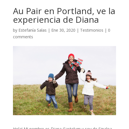
Au Pair en Portland, ve la
experiencia de Diana
by
Estefanía Salas
|
Ene 30, 2020
|
Testimonios
|
0
comments
Hola! Mi nombre es Diana Gastelum y soy de Sinaloa,