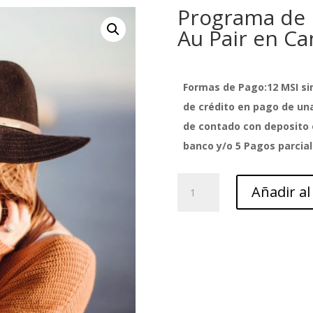
Programa de 
Au Pair en Ca
Formas de Pago:12 MSI sin
de crédito en pago de una
de contado con deposito 
banco y/o 5 Pagos parcial
Programa
Añadir al
de
intercambio
cultural
Au
Pair
en
Canada
por