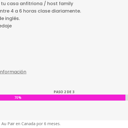
tu casa anfitriona / host family
Entre 4 a 6 horas clase diariamente.
e inglés.
edaje
 información
PASO 2 DE 3
70%
70%
l Au Pair en Canada por 6 meses.