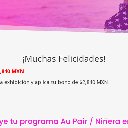
Bono adicional al pagar en líne
¡Muchas Felicidades!
2,840 MXN
la exhibición y aplica tu bono de $2,840 MXN
ye tu programa Au Pair / Niñera