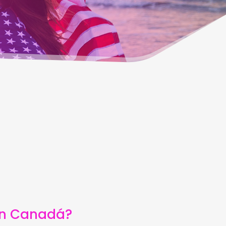
a
 en Canadá?