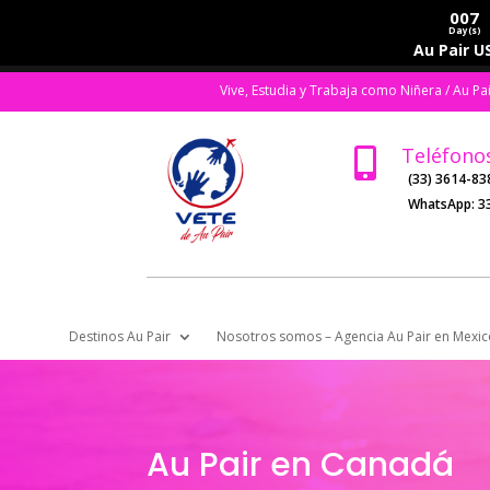
007
Day(s)
Au Pair US
Vive, Estudia y Trabaja como Niñera / Au Pa
Teléfono

(33) 3614-83
WhatsApp:
3
Destinos Au Pair
Nosotros somos – Agencia Au Pair en Mexic
Au Pair en Canadá