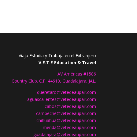
Viaja Estudia y Trabaja en el Extranjero
-V.E.T.E Education & Travel
AV Américas #1586
Country Club. C.P. 44610, Guadalajara, JAL.
queretaro@vetedeaupair.com
aguascalientes@vetedeaupair.com
cabos@vetedeaupair.com
campeche@vetedeaupair.com
chihuahua@vetedeaupair.com
merida@vetedeaupair.com
guadalajara@vetedeaupair.com