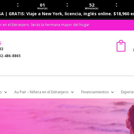
:
:
:
01
52
Hour(s)
Minute(s)
A | GRATIS: Viaje a New York, licencia, inglés online. $18,960 
ir en el Extranjero. Serás la hermana mayor del hogar
s

83
32-486-8865
o
Au Pair – Niñera en el Extranjero
Financiamientos
Experie