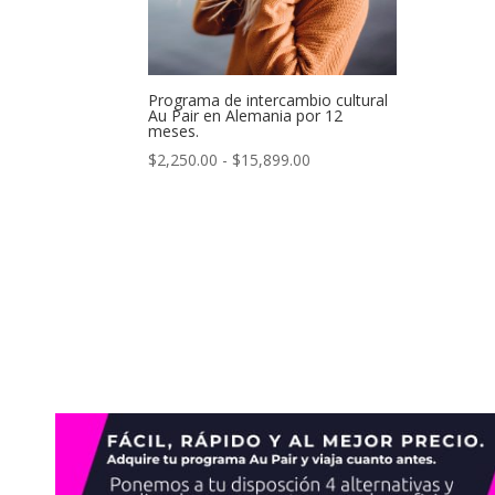
Programa de intercambio cultural
Au Pair en Alemania por 12
meses.
Rango
$
2,250.00
-
$
15,899.00
de
precios:
desde
$2,250.00
hasta
$15,899.00