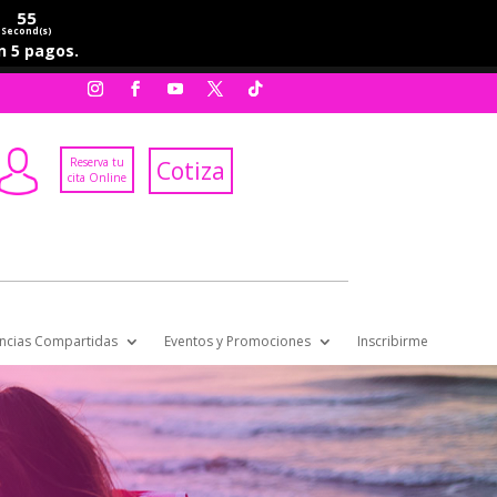
54
Second(s)
en 5 pagos.
Reserva tu
Cotiza
cita Online
ncias Compartidas
Eventos y Promociones
Inscribirme